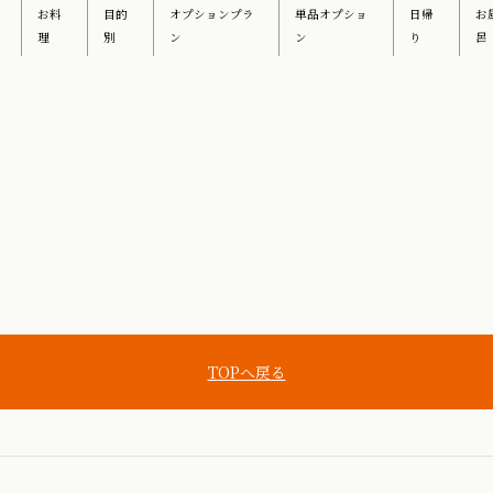
お料
目的
オプションプラ
単品オプショ
日帰
お
理
別
ン
ン
り
呂
TOPへ戻る