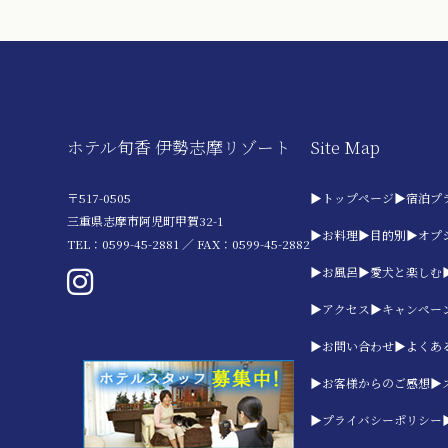
ホテル旬香 伊勢志摩リゾート
Site Map
〒517-0505
▶トップページ
▶宿泊プ
三重県志摩市阿児町甲賀32-1
▶お料理
▶目的別
▶オプ
TEL：0599-45-2881 ／ FAX：0599-45-2882
▶お風呂
▶愛犬と楽しむ
▶アクセス
▶キャンペー
▶お問い合わせ
▶よくあ
▶お客様からのご感想
▶
▶プライバシーポリシー