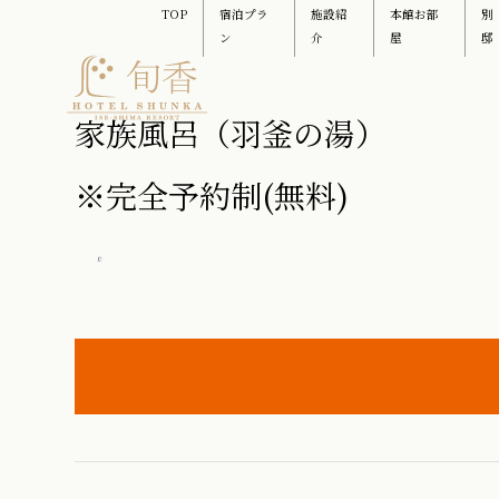
TOP
宿泊プラ
施設紹
本館お部
別
ン
介
屋
邸
家族風呂（羽釜の湯）
※完全予約制(無料)