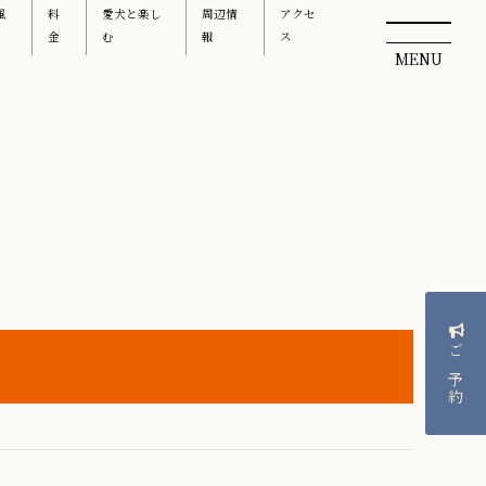
風
料
愛犬と楽し
周辺情
アクセ
金
む
報
ス
MENU
ご予約