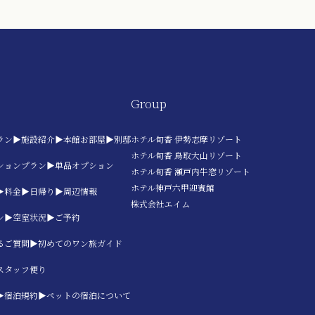
Group
ラン
▶施設紹介
▶本館お部屋
▶別邸
ホテル旬香 伊勢志摩リゾート
ホテル旬香 鳥取大山リゾート
ションプラン
▶単品オプション
ホテル旬香 瀬戸内牛窓リゾート
ホテル神戸六甲迎賓館
▶料金
▶日帰り
▶周辺情報
株式会社エイム
ン
▶空室状況
▶ご予約
るご質問
▶初めてのワン旅ガイド
スタッフ便り
▶宿泊規約
▶ペットの宿泊について