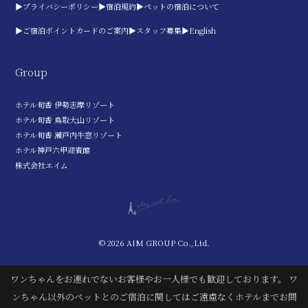
▶プライバシーポリシー
▶宿泊規約
▶ペットの宿泊について
▶ご宿泊ポイントカードのご案内
▶スタッフ募集
▶English
Group
ホテル旬香 伊勢志摩リゾート
ホテル旬香 鳥取大山リゾート
ホテル旬香 瀬戸内牛窓リゾート
ホテル神戸六甲迎賓館
株式会社エイム
© 2026 AIM GROUP Co.,Ltd.
ワンちゃんをお連れでないお客様やお一人様でも歓迎しております。 ワ
ンちゃん以外のペットとのご宿泊に関してはご遠慮なくホテルまでお問