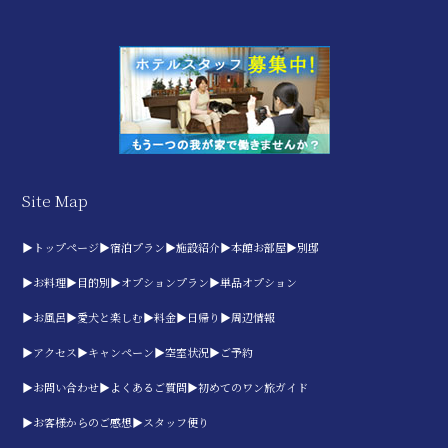
Site Map
▶トップページ
▶宿泊プラン
▶施設紹介
▶本館お部屋
▶別邸
▶お料理
▶目的別
▶オプションプラン
▶単品オプション
▶お風呂
▶愛犬と楽しむ
▶料金
▶日帰り
▶周辺情報
▶アクセス
▶キャンペーン
▶空室状況
▶ご予約
▶お問い合わせ
▶よくあるご質問
▶初めてのワン旅ガイド
▶お客様からのご感想
▶スタッフ便り